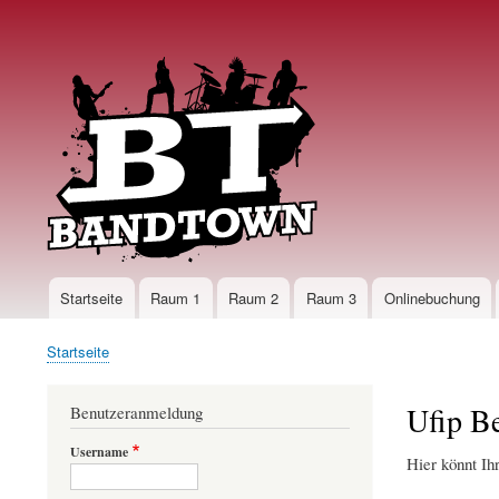
User
account
menu
Startseite
Raum 1
Raum 2
Raum 3
Onlinebuchung
Main
navigation
Startseite
Pfadnavigation
Ufip B
Benutzeranmeldung
Username
Hier könnt Ih