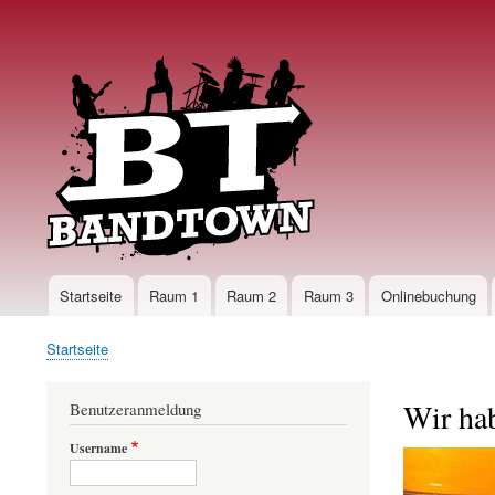
User
account
menu
Startseite
Raum 1
Raum 2
Raum 3
Onlinebuchung
Main
navigation
Startseite
Pfadnavigation
Wir hab
Benutzeranmeldung
Username